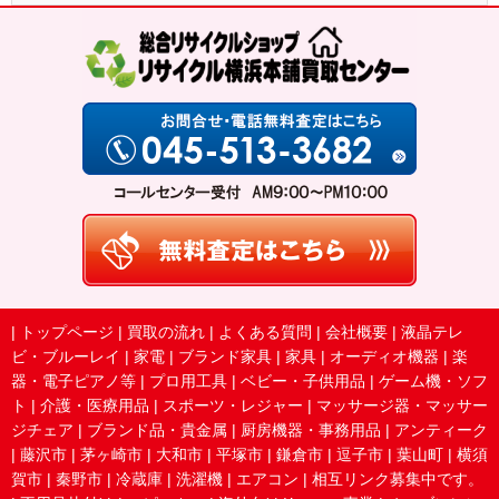
|
トップページ
|
買取の流れ
|
よくある質問
|
会社概要
|
液晶テレ
ビ・ブルーレイ
|
家電
|
ブランド家具
|
家具
|
オーディオ機器
|
楽
器・電子ピアノ等
|
プロ用工具
|
ベビー・子供用品
|
ゲーム機・ソフ
ト
|
介護・医療用品
|
スポーツ・レジャー
|
マッサージ器・マッサー
ジチェア
|
ブランド品・貴金属
|
厨房機器・事務用品
|
アンティーク
|
藤沢市
|
茅ヶ崎市
|
大和市
|
平塚市
|
鎌倉市
|
逗子市
|
葉山町
|
横須
賀市
|
秦野市
|
冷蔵庫
|
洗濯機
|
エアコン
|
相互リンク募集中です。