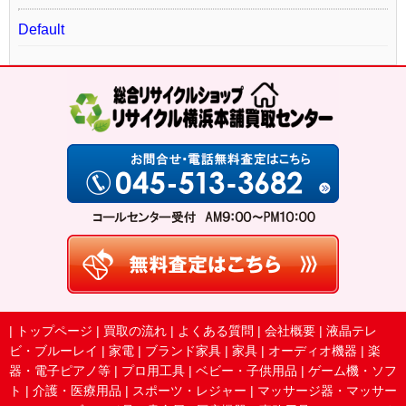
Default
|
トップページ
|
買取の流れ
|
よくある質問
|
会社概要
|
液晶テレ
ビ・ブルーレイ
|
家電
|
ブランド家具
|
家具
|
オーディオ機器
|
楽
器・電子ピアノ等
|
プロ用工具
|
ベビー・子供用品
|
ゲーム機・ソフ
ト
|
介護・医療用品
|
スポーツ・レジャー
|
マッサージ器・マッサー