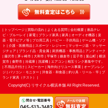
|
トップページ
|
買取の流れ
|
よくある質問
|
会社概要
|
液晶テレ
ビ・ブルーレイ
|
家電
|
ブランド家具
|
家具
|
オーディオ機器
|
楽
器・電子ピアノ等
|
プロ用工具
|
ベビー・子供用品
|
ゲーム機・ソフ
ト
|
介護・医療用品
|
スポーツ・レジャー
|
マッサージ器・マッサー
ジチェア
|
ブランド品・貴金属
|
厨房機器・事務用品
|
アンティーク
|
藤沢市
|
茅ヶ崎市
|
大和市
|
平塚市
|
鎌倉市
|
逗子市
|
葉山町
|
横須
賀市
|
秦野市
|
冷蔵庫
|
洗濯機
|
エアコン
|
相互リンク募集中です。
|
不用品片付け
|
スピーカー
|
海外向けリユース事業
|
オーブンレン
ジ
|
パソコン・モニター
|
洋食器・和食器
|
釣り具・リール・竿
|
ブ
ランド家具（テスト）
|
Copyright(C) リサイクル横浜本舗 All Right Reserved.