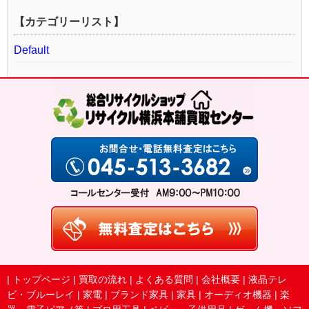
【カテゴリーリスト】
Default
|
トップページ
|
買取の流れ
|
よくある質問
|
会社概要
|
液晶テレ
ビ・ブルーレイ
|
家電
|
ブランド家具
|
家具
|
オーディオ機器
|
楽