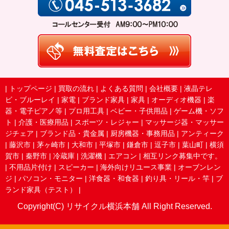
|
トップページ
|
買取の流れ
|
よくある質問
|
会社概要
|
液晶テレ
ビ・ブルーレイ
|
家電
|
ブランド家具
|
家具
|
オーディオ機器
|
楽
器・電子ピアノ等
|
プロ用工具
|
ベビー・子供用品
|
ゲーム機・ソフ
ト
|
介護・医療用品
|
スポーツ・レジャー
|
マッサージ器・マッサー
ジチェア
|
ブランド品・貴金属
|
厨房機器・事務用品
|
アンティーク
|
藤沢市
|
茅ヶ崎市
|
大和市
|
平塚市
|
鎌倉市
|
逗子市
|
葉山町
|
横須
賀市
|
秦野市
|
冷蔵庫
|
洗濯機
|
エアコン
|
相互リンク募集中です。
|
不用品片付け
|
スピーカー
|
海外向けリユース事業
|
オーブンレン
ジ
|
パソコン・モニター
|
洋食器・和食器
|
釣り具・リール・竿
|
ブ
ランド家具（テスト）
|
Copyright(C) リサイクル横浜本舗 All Right Reserved.