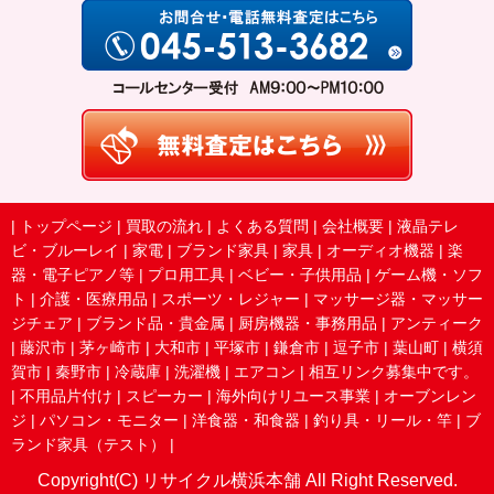
|
トップページ
|
買取の流れ
|
よくある質問
|
会社概要
|
液晶テレ
ビ・ブルーレイ
|
家電
|
ブランド家具
|
家具
|
オーディオ機器
|
楽
器・電子ピアノ等
|
プロ用工具
|
ベビー・子供用品
|
ゲーム機・ソフ
ト
|
介護・医療用品
|
スポーツ・レジャー
|
マッサージ器・マッサー
ジチェア
|
ブランド品・貴金属
|
厨房機器・事務用品
|
アンティーク
|
藤沢市
|
茅ヶ崎市
|
大和市
|
平塚市
|
鎌倉市
|
逗子市
|
葉山町
|
横須
賀市
|
秦野市
|
冷蔵庫
|
洗濯機
|
エアコン
|
相互リンク募集中です。
|
不用品片付け
|
スピーカー
|
海外向けリユース事業
|
オーブンレン
ジ
|
パソコン・モニター
|
洋食器・和食器
|
釣り具・リール・竿
|
ブ
ランド家具（テスト）
|
Copyright(C) リサイクル横浜本舗 All Right Reserved.