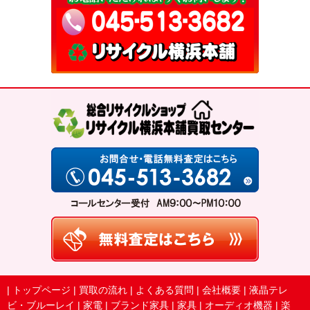
|
トップページ
|
買取の流れ
|
よくある質問
|
会社概要
|
液晶テレ
ビ・ブルーレイ
|
家電
|
ブランド家具
|
家具
|
オーディオ機器
|
楽