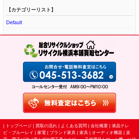
【カテゴリーリスト】
Default
|
トップページ
|
買取の流れ
|
よくある質問
|
会社概要
|
液晶テレ
ビ・ブルーレイ
|
家電
|
ブランド家具
|
家具
|
オーディオ機器
|
楽