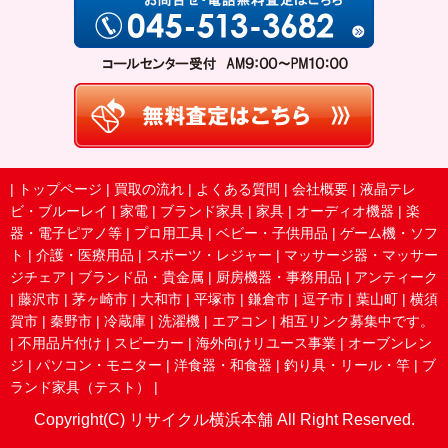
|
トップページ
|
買取の流れ
|
よくある質問
|
会社概要
|
液晶テレ
ビ・ブルーレイ
|
家電
|
ブランド家具
|
家具
|
オーディオ機器
|
楽
器・電子ピアノ等
|
プロ用工具
|
ベビー・子供用品
|
ゲーム機・ソフ
ト
|
介護・医療用品
|
スポーツ・レジャー
|
マッサージ器・マッサー
ジチェア
|
ブランド品・貴金属
|
厨房機器・事務用品
|
アンティーク
|
藤沢市
|
茅ヶ崎市
|
大和市
|
平塚市
|
鎌倉市
|
逗子市
|
葉山町
|
横須
賀市
|
秦野市
|
冷蔵庫
|
洗濯機
|
エアコン
|
相互リンク募集中です。
|
不用品片付け
|
スピーカー
|
海外向けリユース事業
|
オーブンレン
ジ
|
パソコン・モニター
|
洋食器・和食器
|
釣り具・リール・竿
|
ブ
ランド家具（テスト）
|
Copyright(C) リサイクル横浜本舗 All Right Reserved.