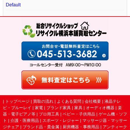
Default
|
トップページ
|
買取の流れ
|
よくある質問
|
会社概要
|
液晶テレ
ビ・ブルーレイ
|
家電
|
ブランド家具
|
家具
|
オーディオ機器
|
楽
器・電子ピアノ等
|
プロ用工具
|
ベビー・子供用品
|
ゲーム機・ソフ
ト
|
介護・医療用品
|
スポーツ・レジャー
|
マッサージ器・マッサー
ジチェア
|
ブランド品・貴金属
|
厨房機器・事務用品
|
アンティーク