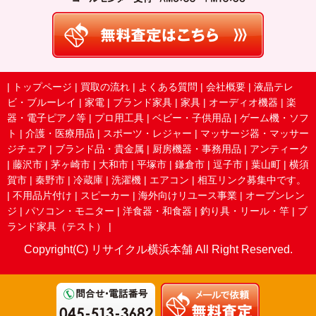
|
トップページ
|
買取の流れ
|
よくある質問
|
会社概要
|
液晶テレ
ビ・ブルーレイ
|
家電
|
ブランド家具
|
家具
|
オーディオ機器
|
楽
器・電子ピアノ等
|
プロ用工具
|
ベビー・子供用品
|
ゲーム機・ソフ
ト
|
介護・医療用品
|
スポーツ・レジャー
|
マッサージ器・マッサー
ジチェア
|
ブランド品・貴金属
|
厨房機器・事務用品
|
アンティーク
|
藤沢市
|
茅ヶ崎市
|
大和市
|
平塚市
|
鎌倉市
|
逗子市
|
葉山町
|
横須
賀市
|
秦野市
|
冷蔵庫
|
洗濯機
|
エアコン
|
相互リンク募集中です。
|
不用品片付け
|
スピーカー
|
海外向けリユース事業
|
オーブンレン
ジ
|
パソコン・モニター
|
洋食器・和食器
|
釣り具・リール・竿
|
ブ
ランド家具（テスト）
|
Copyright(C) リサイクル横浜本舗 All Right Reserved.