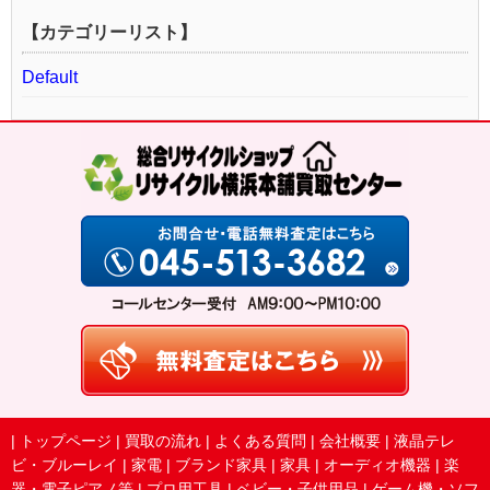
【カテゴリーリスト】
Default
|
トップページ
|
買取の流れ
|
よくある質問
|
会社概要
|
液晶テレ
ビ・ブルーレイ
|
家電
|
ブランド家具
|
家具
|
オーディオ機器
|
楽
器・電子ピアノ等
|
プロ用工具
|
ベビー・子供用品
|
ゲーム機・ソフ