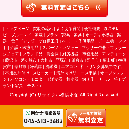
|
トップページ
|
買取の流れ
|
よくある質問
|
会社概要
|
液晶テレ
ビ・ブルーレイ
|
家電
|
ブランド家具
|
家具
|
オーディオ機器
|
楽
器・電子ピアノ等
|
プロ用工具
|
ベビー・子供用品
|
ゲーム機・ソフ
ト
|
介護・医療用品
|
スポーツ・レジャー
|
マッサージ器・マッサー
ジチェア
|
ブランド品・貴金属
|
厨房機器・事務用品
|
アンティーク
|
藤沢市
|
茅ヶ崎市
|
大和市
|
平塚市
|
鎌倉市
|
逗子市
|
葉山町
|
横須
賀市
|
秦野市
|
冷蔵庫
|
洗濯機
|
エアコン
|
相互リンク募集中です。
|
不用品片付け
|
スピーカー
|
海外向けリユース事業
|
オーブンレン
ジ
|
パソコン・モニター
|
洋食器・和食器
|
釣り具・リール・竿
|
ブ
ランド家具（テスト）
|
Copyright(C) リサイクル横浜本舗 All Right Reserved.