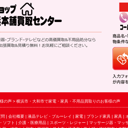
様の声
横浜市・大和市で家電・家具・不用品買取りのお客様の声
質問
|
会社概要
|
液晶テレビ・ブルーレイ
|
家電
|
ブランド家具
|
家具
|
・ソフト
|
介護・医療用品
|
スポーツ・レジャー
|
マッサージ器・マッ