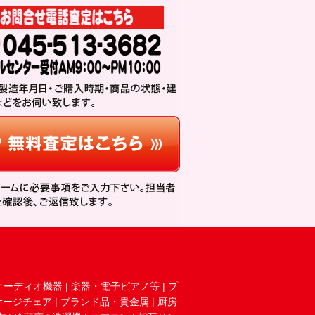
オーディオ機器
|
楽器・電子ピアノ等
|
プ
サージチェア
|
ブランド品・貴金属
|
厨房