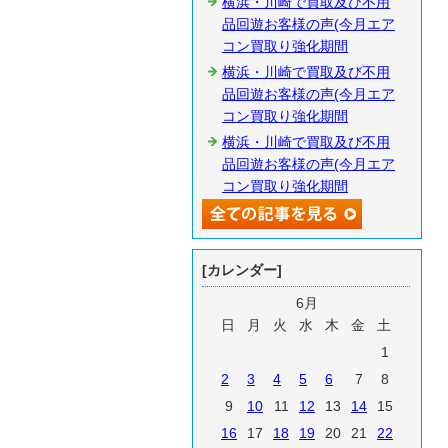
横浜・川崎で買取及び不用
品回遊お客様の声(今月エア
コン買取り強化期間
横浜・川崎で買取及び不用
品回遊お客様の声(今月エア
コン買取り強化期間
横浜・川崎で買取及び不用
品回遊お客様の声(今月エア
コン買取り強化期間
[カレンダー]
6月
日
月
火
水
木
金
土
1
2
3
4
5
6
7
8
9
10
11
12
13
14
15
16
17
18
19
20
21
22