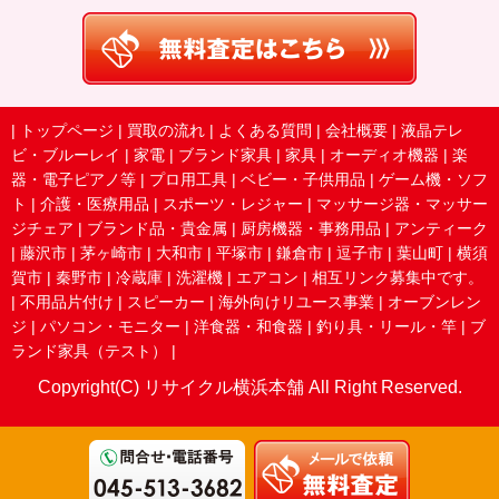
|
トップページ
|
買取の流れ
|
よくある質問
|
会社概要
|
液晶テレ
ビ・ブルーレイ
|
家電
|
ブランド家具
|
家具
|
オーディオ機器
|
楽
器・電子ピアノ等
|
プロ用工具
|
ベビー・子供用品
|
ゲーム機・ソフ
ト
|
介護・医療用品
|
スポーツ・レジャー
|
マッサージ器・マッサー
ジチェア
|
ブランド品・貴金属
|
厨房機器・事務用品
|
アンティーク
|
藤沢市
|
茅ヶ崎市
|
大和市
|
平塚市
|
鎌倉市
|
逗子市
|
葉山町
|
横須
賀市
|
秦野市
|
冷蔵庫
|
洗濯機
|
エアコン
|
相互リンク募集中です。
|
不用品片付け
|
スピーカー
|
海外向けリユース事業
|
オーブンレン
ジ
|
パソコン・モニター
|
洋食器・和食器
|
釣り具・リール・竿
|
ブ
ランド家具（テスト）
|
Copyright(C) リサイクル横浜本舗 All Right Reserved.