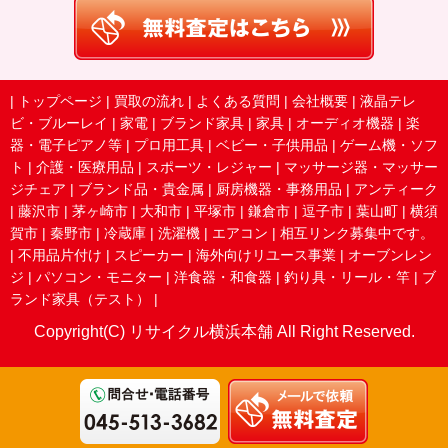
|
トップページ
|
買取の流れ
|
よくある質問
|
会社概要
|
液晶テレ
ビ・ブルーレイ
|
家電
|
ブランド家具
|
家具
|
オーディオ機器
|
楽
器・電子ピアノ等
|
プロ用工具
|
ベビー・子供用品
|
ゲーム機・ソフ
ト
|
介護・医療用品
|
スポーツ・レジャー
|
マッサージ器・マッサー
ジチェア
|
ブランド品・貴金属
|
厨房機器・事務用品
|
アンティーク
|
藤沢市
|
茅ヶ崎市
|
大和市
|
平塚市
|
鎌倉市
|
逗子市
|
葉山町
|
横須
賀市
|
秦野市
|
冷蔵庫
|
洗濯機
|
エアコン
|
相互リンク募集中です。
|
不用品片付け
|
スピーカー
|
海外向けリユース事業
|
オーブンレン
ジ
|
パソコン・モニター
|
洋食器・和食器
|
釣り具・リール・竿
|
ブ
ランド家具（テスト）
|
Copyright(C) リサイクル横浜本舗 All Right Reserved.