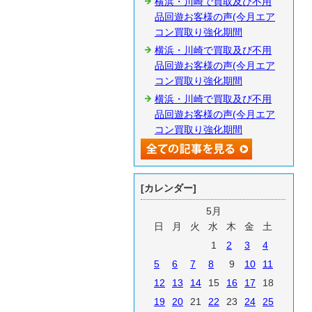
横浜・川崎で買取及び不用
品回遊お客様の声(今月エア
コン買取り強化期間
横浜・川崎で買取及び不用
品回遊お客様の声(今月エア
コン買取り強化期間
横浜・川崎で買取及び不用
品回遊お客様の声(今月エア
コン買取り強化期間
[カレンダー]
5月
日
月
火
水
木
金
土
1
2
3
4
5
6
7
8
9
10
11
12
13
14
15
16
17
18
19
20
21
22
23
24
25