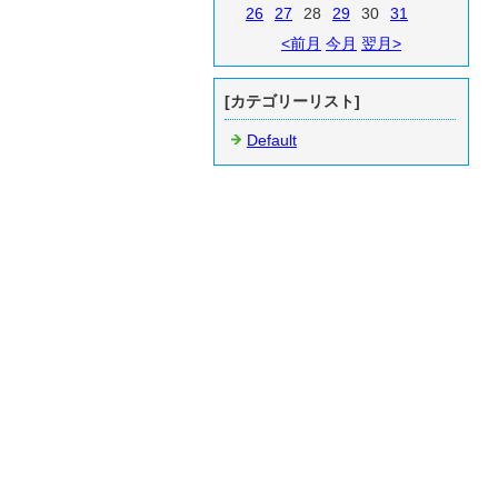
26
27
28
29
30
31
<前月
今月
翌月>
[カテゴリーリスト]
Default