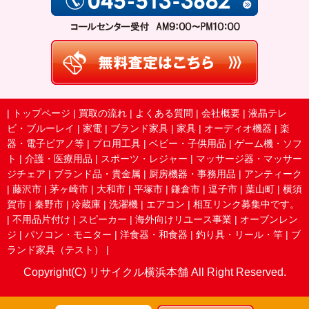
|
トップページ
|
買取の流れ
|
よくある質問
|
会社概要
|
液晶テレ
ビ・ブルーレイ
|
家電
|
ブランド家具
|
家具
|
オーディオ機器
|
楽
器・電子ピアノ等
|
プロ用工具
|
ベビー・子供用品
|
ゲーム機・ソフ
ト
|
介護・医療用品
|
スポーツ・レジャー
|
マッサージ器・マッサー
ジチェア
|
ブランド品・貴金属
|
厨房機器・事務用品
|
アンティーク
|
藤沢市
|
茅ヶ崎市
|
大和市
|
平塚市
|
鎌倉市
|
逗子市
|
葉山町
|
横須
賀市
|
秦野市
|
冷蔵庫
|
洗濯機
|
エアコン
|
相互リンク募集中です。
|
不用品片付け
|
スピーカー
|
海外向けリユース事業
|
オーブンレン
ジ
|
パソコン・モニター
|
洋食器・和食器
|
釣り具・リール・竿
|
ブ
ランド家具（テスト）
|
Copyright(C) リサイクル横浜本舗 All Right Reserved.