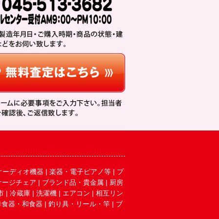
オーディオ機器
|
楽器・電子ピアノ等
|
プ
サージチェア
|
ブランド品・貴金属
|
厨房
市
|
冷蔵庫
|
洗濯機
|
エアコン
|
相互リン
洋食器・和食器
|
釣り具・リール・竿
|
ブ