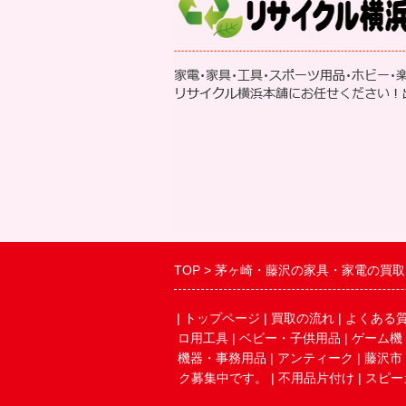
TOP
茅ヶ崎・藤沢の家具・家電の買取
|
トップページ
|
買取の流れ
|
よくある
ロ用工具
|
ベビー・子供用品
|
ゲーム機
機器・事務用品
|
アンティーク
|
藤沢市
ク募集中です。
|
不用品片付け
|
スピー