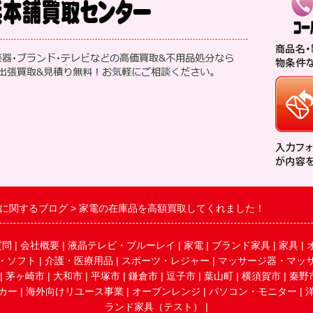
に関するブログ
家電の在庫品を高額買取してくれました！
質問
|
会社概要
|
液晶テレビ・ブルーレイ
|
家電
|
ブランド家具
|
家具
|
・ソフト
|
介護・医療用品
|
スポーツ・レジャー
|
マッサージ器・マッ
|
茅ヶ崎市
|
大和市
|
平塚市
|
鎌倉市
|
逗子市
|
葉山町
|
横須賀市
|
秦野
カー
|
海外向けリユース事業
|
オーブンレンジ
|
パソコン・モニター
|
ランド家具（テスト）
|