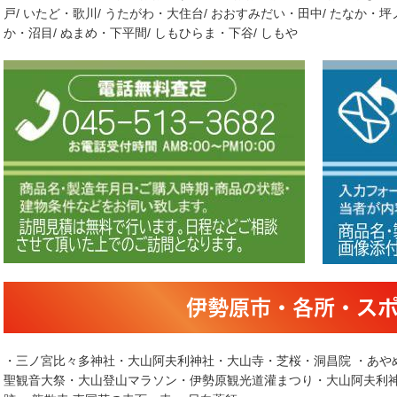
戸/ いたど・歌川/ うたがわ・大住台/ おおすみだい・田中/ たなか・坪
か・沼目/ ぬまめ・下平間/ しもひらま・下谷/ しもや
伊勢原市・各所・ス
・三ノ宮比々多神社・大山阿夫利神社・大山寺・芝桜・洞昌院 ・あや
聖観音大祭・大山登山マラソン・伊勢原観光道灌まつり・大山阿夫利