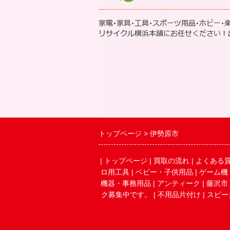
トップページ
伊勢原市
|
トップページ
|
買取の流れ
|
よくある
ロ用工具
|
ベビー・子供用品
|
ゲーム機
機器・事務用品
|
アンティーク
|
藤沢市
ク募集中です。
|
不用品片付け
|
スピー