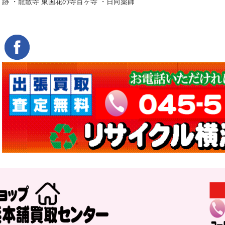
跡 ・龍散寺 東国花の寺百ヶ寺 ・日向薬師