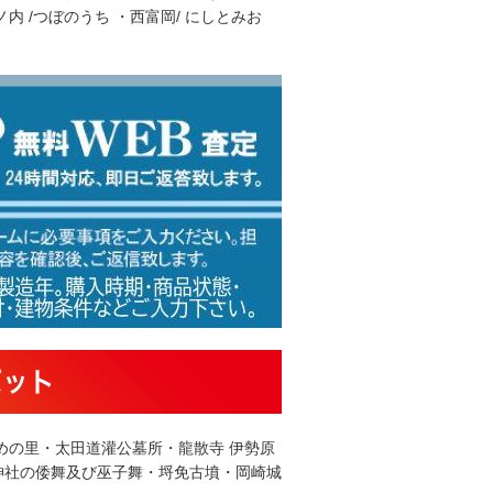
ノ内 /つぼのうち ・西富岡/ にしとみお
ポット
めの里・太田道灌公墓所・龍散寺 伊勢原
神社の倭舞及び巫子舞・埒免古墳・岡崎城