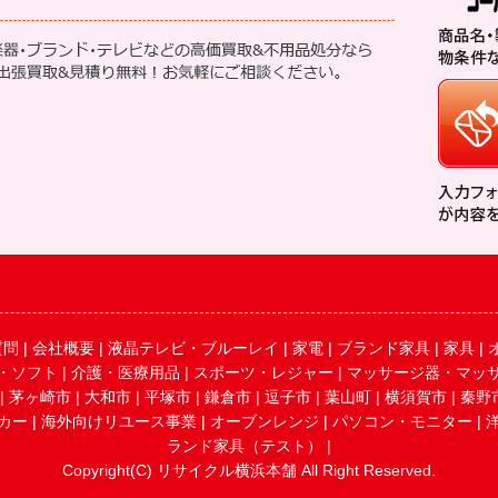
質問
|
会社概要
|
液晶テレビ・ブルーレイ
|
家電
|
ブランド家具
|
家具
|
・ソフト
|
介護・医療用品
|
スポーツ・レジャー
|
マッサージ器・マッ
|
茅ヶ崎市
|
大和市
|
平塚市
|
鎌倉市
|
逗子市
|
葉山町
|
横須賀市
|
秦野
カー
|
海外向けリユース事業
|
オーブンレンジ
|
パソコン・モニター
|
ランド家具（テスト）
|
Copyright(C) リサイクル横浜本舗 All Right Reserved.