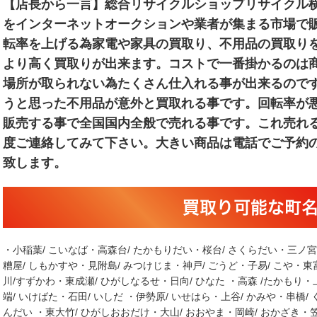
【店長から一言】総合リサイクルショップリサイクル
をインターネットオークションや業者が集まる市場で
転率を上げる為家電や家具の買取り、不用品の買取り
より高く買取りが出来ます。コストで一番掛かるのは
場所が取られない為たくさん仕入れる事が出来るので
うと思った不用品が意外と買取れる事です。回転率が
販売する事で全国国内全般で売れる事です。これ売れ
度ご連絡してみて下さい。大きい商品は電話でご予約
致します。
買取り可能な町
・小稲葉/ こいなば・高森台/ たかもりだい・桜台/ さくらだい・三ノ宮
糟屋/ しもかすや・見附島/ みつけじま・神戸/ ごうど・子易/ こや・東
川/すずかわ・東成瀬/ ひがしなるせ・日向/ ひなた ・高森 /たかもり・
端/ いけばた・石田/ いしだ ・伊勢原/ いせはら・上谷/ かみや・串橋/
んだい ・東大竹/ ひがしおおだけ・大山/ おおやま・岡崎/ おかざき・