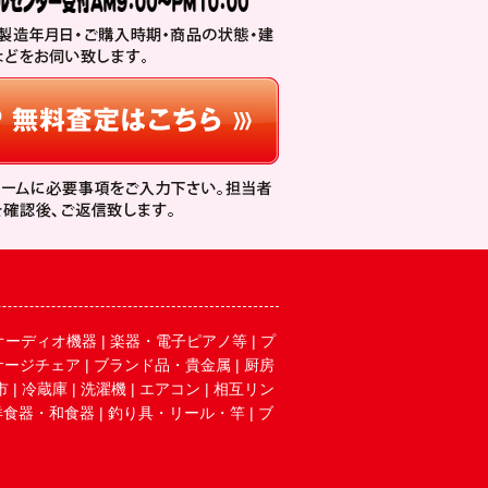
オーディオ機器
|
楽器・電子ピアノ等
|
プ
サージチェア
|
ブランド品・貴金属
|
厨房
市
|
冷蔵庫
|
洗濯機
|
エアコン
|
相互リン
洋食器・和食器
|
釣り具・リール・竿
|
ブ