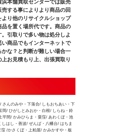
横浜本舗買取センターでは販売
販売する事によりより商品の回
をより他のリサイクルショップ
商品を置く場所代です。商品の
す。引取りで多い物は処分しよ
悪い商品でもインターネットで
るかな？と判断が難しい場合一
の上お見積もり上、出張買取り
名
/ さんのみや・下落合/ しもおちあい・下
富岡/ ひがしとみおか・白根/ しらね・鈴
上平間/ かみひらま・粟窪/ あわくぼ・池
 くしはし・善波/ ぜんば・八幡台/ はちま
笠窪 /かさくぼ・上粕屋/ かみかすや・板