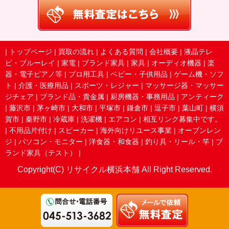
|
トップページ
|
買取の流れ
|
よくある質問
|
会社概要
|
液晶テレ
ビ・ブルーレイ
|
家電
|
ブランド家具
|
家具
|
オーディオ機器
|
楽
器・電子ピアノ等
|
プロ用工具
|
ベビー・子供用品
|
ゲーム機・ソフ
ト
|
介護・医療用品
|
スポーツ・レジャー
|
マッサージ器・マッサー
ジチェア
|
ブランド品・貴金属
|
厨房機器・事務用品
|
アンティーク
|
藤沢市
|
茅ヶ崎市
|
大和市
|
平塚市
|
鎌倉市
|
逗子市
|
葉山町
|
横須
賀市
|
秦野市
|
冷蔵庫
|
洗濯機
|
エアコン
|
相互リンク募集中です。
|
不用品片付け
|
スピーカー
|
海外向けリユース事業
|
オーブンレン
ジ
|
パソコン・モニター
|
洋食器・和食器
|
釣り具・リール・竿
|
ブ
ランド家具（テスト）
|
Copyright(C) リサイクル横浜本舗 All Right Reserved.