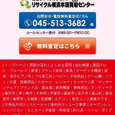
|
トップページ
|
買取の流れ
|
よくある質問
|
会社概要
|
液晶テレ
ビ・ブルーレイ
|
家電
|
ブランド家具
|
家具
|
オーディオ機器
|
楽
器・電子ピアノ等
|
プロ用工具
|
ベビー・子供用品
|
ゲーム機・ソフ
ト
|
介護・医療用品
|
スポーツ・レジャー
|
マッサージ器・マッサー
ジチェア
|
ブランド品・貴金属
|
厨房機器・事務用品
|
アンティーク
|
藤沢市
|
茅ヶ崎市
|
大和市
|
平塚市
|
鎌倉市
|
逗子市
|
葉山町
|
横須
賀市
|
秦野市
|
冷蔵庫
|
洗濯機
|
エアコン
|
相互リンク募集中です。
|
不用品片付け
|
スピーカー
|
海外向けリユース事業
|
オーブンレン
ジ
|
パソコン・モニター
|
洋食器・和食器
|
釣り具・リール・竿
|
ブ