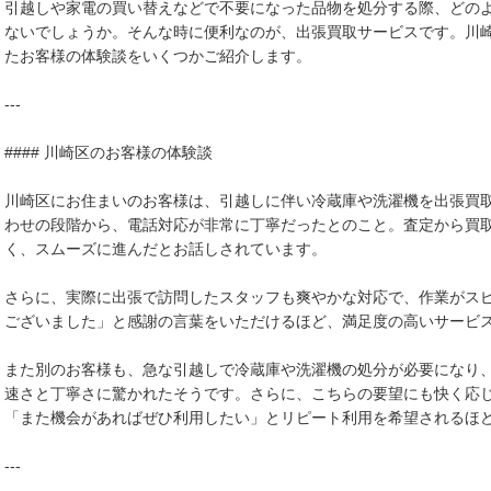
引越しや家電の買い替えなどで不要になった品物を処分する際、どの
ないでしょうか。そんな時に便利なのが、出張買取サービスです。川
たお客様の体験談をいくつかご紹介します。
---
#### 川崎区のお客様の体験談
川崎区にお住まいのお客様は、引越しに伴い冷蔵庫や洗濯機を出張買
わせの段階から、電話対応が非常に丁寧だったとのこと。査定から買
く、スムーズに進んだとお話しされています。
さらに、実際に出張で訪問したスタッフも爽やかな対応で、作業がス
ございました」と感謝の言葉をいただけるほど、満足度の高いサービ
また別のお客様も、急な引越しで冷蔵庫や洗濯機の処分が必要になり
速さと丁寧さに驚かれたそうです。さらに、こちらの要望にも快く応
「また機会があればぜひ利用したい」とリピート利用を希望されるほ
---