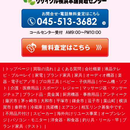
|
トップページ
|
買取の流れ
|
よくある質問
|
会社概要
|
液晶テレ
ビ・ブルーレイ
|
家電
|
ブランド家具
|
家具
|
オーディオ機器
|
楽
器・電子ピアノ等
|
プロ用工具
|
ベビー・子供用品
|
ゲーム機・ソフ
ト
|
介護・医療用品
|
スポーツ・レジャー
|
マッサージ器・マッサー
ジチェア
|
ブランド品・貴金属
|
厨房機器・事務用品
|
アンティーク
|
藤沢市
|
茅ヶ崎市
|
大和市
|
平塚市
|
鎌倉市
|
逗子市
|
葉山町
|
横須
賀市
|
秦野市
|
冷蔵庫
|
洗濯機
|
エアコン
|
相互リンク募集中です。
|
不用品片付け
|
スピーカー
|
海外向けリユース事業
|
オーブンレン
ジ
|
パソコン・モニター
|
洋食器・和食器
|
釣り具・リール・竿
|
ブ
ランド家具（テスト）
|