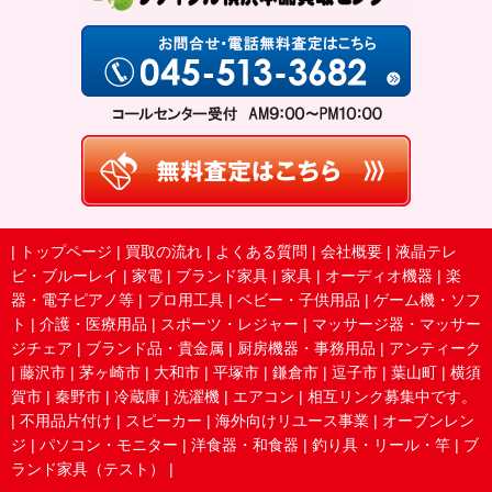
|
トップページ
|
買取の流れ
|
よくある質問
|
会社概要
|
液晶テレ
ビ・ブルーレイ
|
家電
|
ブランド家具
|
家具
|
オーディオ機器
|
楽
器・電子ピアノ等
|
プロ用工具
|
ベビー・子供用品
|
ゲーム機・ソフ
ト
|
介護・医療用品
|
スポーツ・レジャー
|
マッサージ器・マッサー
ジチェア
|
ブランド品・貴金属
|
厨房機器・事務用品
|
アンティーク
|
藤沢市
|
茅ヶ崎市
|
大和市
|
平塚市
|
鎌倉市
|
逗子市
|
葉山町
|
横須
賀市
|
秦野市
|
冷蔵庫
|
洗濯機
|
エアコン
|
相互リンク募集中です。
|
不用品片付け
|
スピーカー
|
海外向けリユース事業
|
オーブンレン
ジ
|
パソコン・モニター
|
洋食器・和食器
|
釣り具・リール・竿
|
ブ
ランド家具（テスト）
|