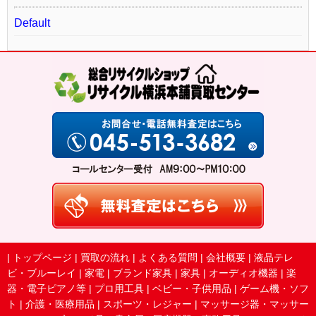
Default
|
トップページ
|
買取の流れ
|
よくある質問
|
会社概要
|
液晶テレ
ビ・ブルーレイ
|
家電
|
ブランド家具
|
家具
|
オーディオ機器
|
楽
器・電子ピアノ等
|
プロ用工具
|
ベビー・子供用品
|
ゲーム機・ソフ
ト
|
介護・医療用品
|
スポーツ・レジャー
|
マッサージ器・マッサー