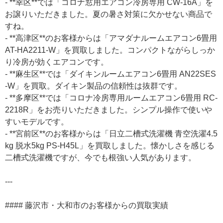
- **幸区**では「コロナ窓用エアコン冷房専用 CW-16A」を
お譲りいただきました。夏の暑さ対策に欠かせない商品で
すね。
- **高津区**のお客様からは「アマダナルームエアコン6畳用
AT-HA2211-W」を買取しました。コンパクトながらしっか
り冷房が効くエアコンです。
- **麻生区**では「ダイキンルームエアコン6畳用 AN22SES
-W」を買取。ダイキン製品の信頼性は抜群です。
- **多摩区**では「コロナ冷房専用ルームエアコン6畳用 RC-
2218R」をお売りいただきました。シンプル操作で使いや
すいモデルです。
- **宮前区**のお客様からは「日立二槽式洗濯機 青空洗濯4.5
kg 脱水5kg PS-H45L」を買取しました。懐かしさを感じる
二槽式洗濯機ですが、今でも根強い人気があります。
---
#### 藤沢市・大和市のお客様からの買取実績