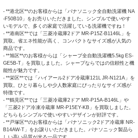
- **港北区**のお客様からは「パナソニック全自動洗濯機 NA
-F50B10」をお売りいただきました。シンプルで使いやす
いモデルで、多くの家庭で活躍している洗濯機ですね！
- **港南区**では「三菱冷蔵庫2ドア MR-P15Z-B1146L」を
買取。省エネ性能が高く、コンパクトなサイズ感が人気の
商品です。
- **旭区**のお客様からは「シャープ全自動洗濯機5.5kg ES-
GE5B-T」を買取しました。シャープならではの信頼性と機
能性が魅力です。
- **栄区**では「ハイアール2ドア冷蔵庫121L JR-N121A」を
買取。ひとり暮らしや少人数家庭にぴったりなサイズ感が
特徴です。
- **鶴見区**では「三菱冷蔵庫2ドア MR-P15A-B146L」や
「三菱2ドア冷凍冷蔵庫 MR-P15EY-KB」を買取しました。
どちらもシンプルで使いやすいデザインが好評です。
- **戸塚区**のお客様からは「パナソニック2ドア冷蔵庫 NR-
B14AW-T」をお譲りいただきました。パナソニック製品ら
しい高い品質が光る一品です。