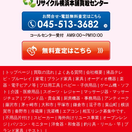
|
トップページ
|
買取の流れ
|
よくある質問
|
会社概要
|
液晶テレ
ビ・ブルーレイ
|
家電
|
ブランド家具
|
家具
|
オーディオ機器
|
楽
器・電子ピアノ等
|
プロ用工具
|
ベビー・子供用品
|
ゲーム機・ソフ
ト
|
介護・医療用品
|
スポーツ・レジャー
|
マッサージ器・マッサー
ジチェア
|
ブランド品・貴金属
|
厨房機器・事務用品
|
アンティーク
|
藤沢市
|
茅ヶ崎市
|
大和市
|
平塚市
|
鎌倉市
|
逗子市
|
葉山町
|
横須
賀市
|
秦野市
|
冷蔵庫
|
洗濯機
|
エアコン
|
相互リンク募集中です。
|
不用品片付け
|
スピーカー
|
海外向けリユース事業
|
オーブンレン
ジ
|
パソコン・モニター
|
洋食器・和食器
|
釣り具・リール・竿
|
ブ
ランド家具（テスト）
|