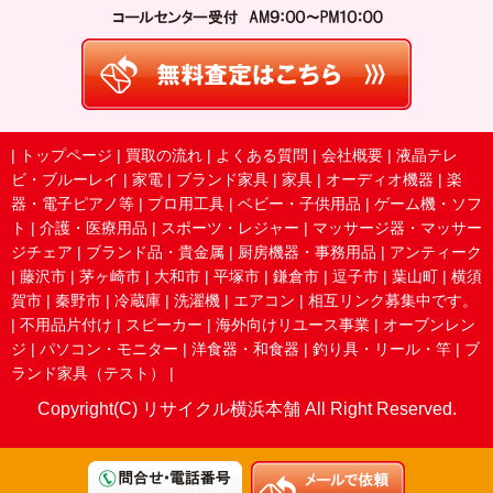
|
トップページ
|
買取の流れ
|
よくある質問
|
会社概要
|
液晶テレ
ビ・ブルーレイ
|
家電
|
ブランド家具
|
家具
|
オーディオ機器
|
楽
器・電子ピアノ等
|
プロ用工具
|
ベビー・子供用品
|
ゲーム機・ソフ
ト
|
介護・医療用品
|
スポーツ・レジャー
|
マッサージ器・マッサー
ジチェア
|
ブランド品・貴金属
|
厨房機器・事務用品
|
アンティーク
|
藤沢市
|
茅ヶ崎市
|
大和市
|
平塚市
|
鎌倉市
|
逗子市
|
葉山町
|
横須
賀市
|
秦野市
|
冷蔵庫
|
洗濯機
|
エアコン
|
相互リンク募集中です。
|
不用品片付け
|
スピーカー
|
海外向けリユース事業
|
オーブンレン
ジ
|
パソコン・モニター
|
洋食器・和食器
|
釣り具・リール・竿
|
ブ
ランド家具（テスト）
|
Copyright(C) リサイクル横浜本舗 All Right Reserved.