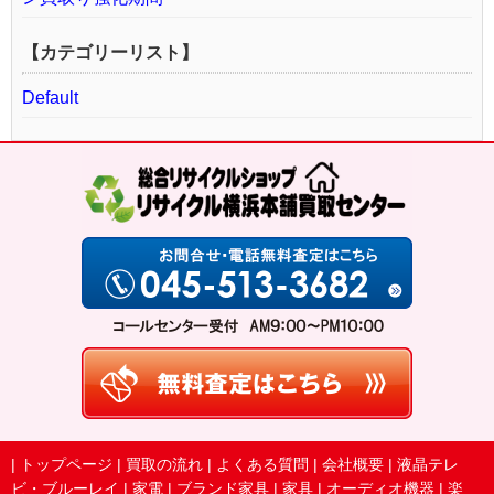
【カテゴリーリスト】
Default
|
トップページ
|
買取の流れ
|
よくある質問
|
会社概要
|
液晶テレ
ビ・ブルーレイ
|
家電
|
ブランド家具
|
家具
|
オーディオ機器
|
楽