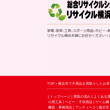
TOP
横浜市で不用品を買取りしたお客
|
トップページ
|
買取の流れ
|
よくある
ロ用工具
|
ベビー・子供用品
|
ゲーム機
機器・事務用品
|
アンティーク
|
藤沢市