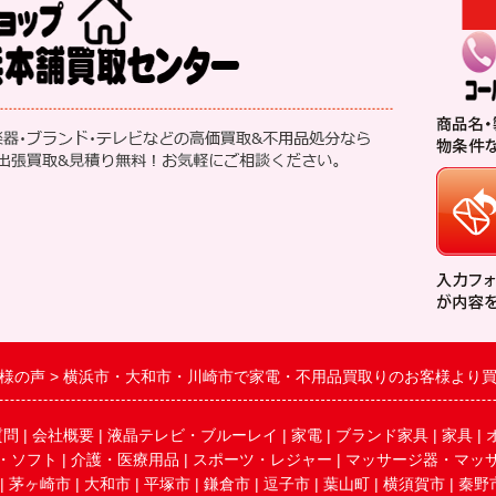
様の声
横浜市・大和市・川崎市で家電・不用品買取りのお客様より
質問
|
会社概要
|
液晶テレビ・ブルーレイ
|
家電
|
ブランド家具
|
家具
|
・ソフト
|
介護・医療用品
|
スポーツ・レジャー
|
マッサージ器・マッ
|
茅ヶ崎市
|
大和市
|
平塚市
|
鎌倉市
|
逗子市
|
葉山町
|
横須賀市
|
秦野