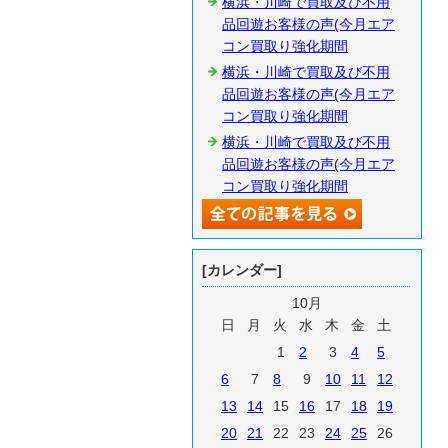
横浜・川崎で買取及び不用
品回遊お客様の声(今月エア
コン買取り強化期間
横浜・川崎で買取及び不用
品回遊お客様の声(今月エア
コン買取り強化期間
横浜・川崎で買取及び不用
品回遊お客様の声(今月エア
コン買取り強化期間
[カレンダー]
10月
日
月
火
水
木
金
土
1
2
3
4
5
6
7
8
9
10
11
12
13
14
15
16
17
18
19
20
21
22
23
24
25
26