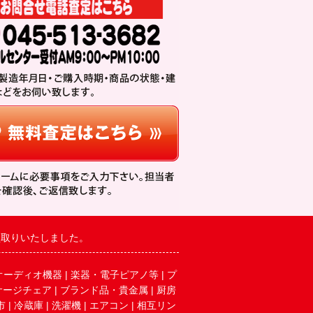
買取りいたしました。
オーディオ機器
|
楽器・電子ピアノ等
|
プ
サージチェア
|
ブランド品・貴金属
|
厨房
市
|
冷蔵庫
|
洗濯機
|
エアコン
|
相互リン