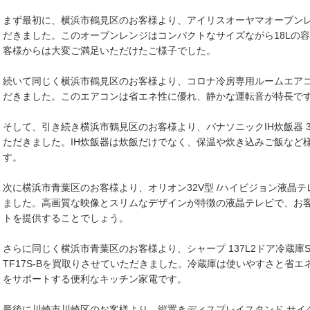
まず最初に、横浜市鶴見区のお客様より、アイリスオーヤマオーブンレンジ
だきました。このオーブンレンジはコンパクトなサイズながら18Lの
客様からは大変ご満足いただけたご様子でした。
続いて同じく横浜市鶴見区のお客様より、コロナ冷房専用ルームエアコン 
だきました。このエアコンは省エネ性に優れ、静かな運転音が特長で
そして、引き続き横浜市鶴見区のお客様より、パナソニックIH炊飯器 3.5
ただきました。IH炊飯器は炊飯だけでなく、保温や炊き込みご飯など
す。
次に横浜市青葉区のお客様より、オリオン32V型 /ハイビジョン液晶テレ
ました。高画質な映像とスリムなデザインが特徴の液晶テレビで、お
トを提供することでしょう。
さらに同じく横浜市青葉区のお客様より、シャープ 137L2ドア冷蔵庫SJ-
TF17S-Bを買取りさせていただきました。冷蔵庫は使いやすさと省
をサポートする便利なキッチン家電です。
最後に川崎市川崎区のお客様より、縦置きディスプレイスタンド サイク